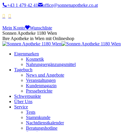
+43 1 479 42 41
office@sonnenapotheke.co.at
Mein Konto
Wunschliste
Sonnen Apotheke 1180 Wien
Ihre Apotheke in Wien mit Onlineshop
Eigenmarken
Kosmetik
Nahrungsergänzungsmittel
Tagebuch
News und Angebote
Veranstaltungen
Kundenmagazin
Presseberichte
Schwerpunkte
Über Uns
Service
Tests
Stammkunde
Nachtdienstkalender
Beratungshotline