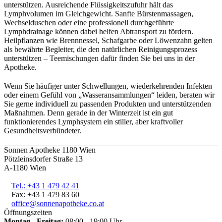
unterstützen. Ausreichende Flüssigkeitszufuhr hält das
Lymphvolumen im Gleichgewicht. Sanfte Bürstenmassagen,
Wechselduschen oder eine professionell durchgeführte
Lymphdrainage können dabei helfen Abtransport zu fördern.
Heilpflanzen wie Brennnessel, Schafgarbe oder Löwenzahn gelten
als bewährte Begleiter, die den natürlichen Reinigungsprozess
unterstützen – Teemischungen dafür finden Sie bei uns in der
Apotheke.
Wenn Sie häufiger unter Schwellungen, wiederkehrenden Infekten
oder einem Gefühl von „Wasseransammlungen“ leiden, beraten wir
Sie gerne individuell zu passenden Produkten und unterstützenden
Maßnahmen. Denn gerade in der Winterzeit ist ein gut
funktionierendes Lymphsystem ein stiller, aber kraftvoller
Gesundheitsverbündeter.
Sonnen Apotheke 1180 Wien
Pötzleinsdorfer Straße 13
A-1180 Wien
Tel.: +43 1 479 42 41
Fax: +43 1 479 83 60
office@sonnenapotheke.co.at
Öffnungszeiten
Montag - Freitag:
08:00 - 19:00 Uhr