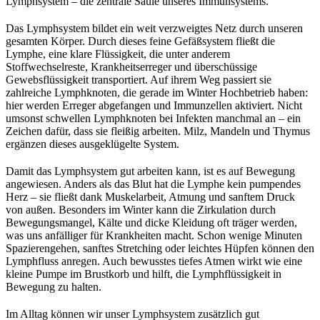
Lymphsystem – die zentrale Säule unseres Immunsystems.
Das Lymphsystem bildet ein weit verzweigtes Netz durch unseren
gesamten Körper. Durch dieses feine Gefäßsystem fließt die
Lymphe, eine klare Flüssigkeit, die unter anderem
Stoffwechselreste, Krankheitserreger und überschüssige
Gewebsflüssigkeit transportiert. Auf ihrem Weg passiert sie
zahlreiche Lymphknoten, die gerade im Winter Hochbetrieb haben:
hier werden Erreger abgefangen und Immunzellen aktiviert. Nicht
umsonst schwellen Lymphknoten bei Infekten manchmal an – ein
Zeichen dafür, dass sie fleißig arbeiten. Milz, Mandeln und Thymus
ergänzen dieses ausgeklügelte System.
Damit das Lymphsystem gut arbeiten kann, ist es auf Bewegung
angewiesen. Anders als das Blut hat die Lymphe kein pumpendes
Herz – sie fließt dank Muskelarbeit, Atmung und sanftem Druck
von außen. Besonders im Winter kann die Zirkulation durch
Bewegungsmangel, Kälte und dicke Kleidung oft träger werden,
was uns anfälliger für Krankheiten macht. Schon wenige Minuten
Spazierengehen, sanftes Stretching oder leichtes Hüpfen können den
Lymphfluss anregen. Auch bewusstes tiefes Atmen wirkt wie eine
kleine Pumpe im Brustkorb und hilft, die Lymphflüssigkeit in
Bewegung zu halten.
Im Alltag können wir unser Lymphsystem zusätzlich gut