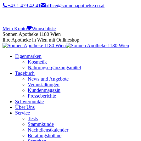
+43 1 479 42 41
office@sonnenapotheke.co.at
Mein Konto
Wunschliste
Sonnen Apotheke 1180 Wien
Ihre Apotheke in Wien mit Onlineshop
Eigenmarken
Kosmetik
Nahrungsergänzungsmittel
Tagebuch
News und Angebote
Veranstaltungen
Kundenmagazin
Presseberichte
Schwerpunkte
Über Uns
Service
Tests
Stammkunde
Nachtdienstkalender
Beratungshotline