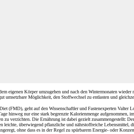
it dem eigenen Körper umzugehen und nach den Wintermonaten wieder me
 gut umsetzbare Möglichkeit, den Stoffwechsel zu entlasten und gleichz
Diet (FMD), geht auf den Wissenschaftler und Fastenexperten Valter L
 Tage hinweg nur eine stark begrenzte Kalorienmenge aufgenommen, im S
en zu verzichten. Die Ernährung ist dabei gezielt zusammengestellt: De
en leichte, überwiegend pflanzliche und nährstoffreiche Lebensmittel, d
geregt, ohne dass es in der Regel zu spürbarem Energie- oder Konzen