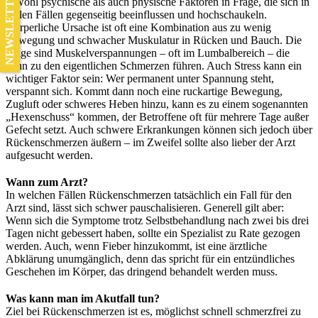
NEWSLETTER
sowohl psychische als auch physische Faktoren in Frage, die sich in
vielen Fällen gegenseitig beeinflussen und hochschaukeln.
Körperliche Ursache ist oft eine Kombination aus zu wenig
Bewegung und schwacher Muskulatur in Rücken und Bauch. Die
Folge sind Muskelverspannungen – oft im Lumbalbereich – die
dann zu den eigentlichen Schmerzen führen. Auch Stress kann ein
wichtiger Faktor sein: Wer permanent unter Spannung steht,
verspannt sich. Kommt dann noch eine ruckartige Bewegung,
Zugluft oder schweres Heben hinzu, kann es zu einem sogenannten
„Hexenschuss“ kommen, der Betroffene oft für mehrere Tage außer
Gefecht setzt. Auch schwere Erkrankungen können sich jedoch über
Rückenschmerzen äußern – im Zweifel sollte also lieber der Arzt
aufgesucht werden.
Wann zum Arzt?
In welchen Fällen Rückenschmerzen tatsächlich ein Fall für den
Arzt sind, lässt sich schwer pauschalisieren. Generell gilt aber:
Wenn sich die Symptome trotz Selbstbehandlung nach zwei bis drei
Tagen nicht gebessert haben, sollte ein Spezialist zu Rate gezogen
werden. Auch, wenn Fieber hinzukommt, ist eine ärztliche
Abklärung unumgänglich, denn das spricht für ein entzündliches
Geschehen im Körper, das dringend behandelt werden muss.
Was kann man im Akutfall tun?
Ziel bei Rückenschmerzen ist es, möglichst schnell schmerzfrei zu