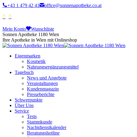
+43 1 479 42 41
office@sonnenapotheke.co.at
Mein Konto
Wunschliste
Sonnen Apotheke 1180 Wien
Ihre Apotheke in Wien mit Onlineshop
Eigenmarken
Kosmetik
Nahrungsergänzungsmittel
Tagebuch
News und Angebote
Veranstaltungen
Kundenmagazin
Presseberichte
Schwerpunkte
Über Uns
Service
Tests
Stammkunde
Nachtdienstkalender
Beratungshotline