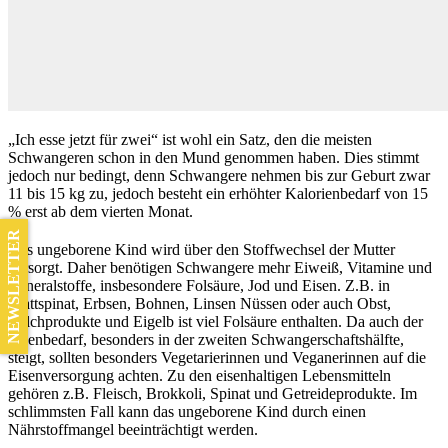
„Ich esse jetzt für zwei“ ist wohl ein Satz, den die meisten
Schwangeren schon in den Mund genommen haben. Dies stimmt
jedoch nur bedingt, denn Schwangere nehmen bis zur Geburt zwar
11 bis 15 kg zu, jedoch besteht ein erhöhter Kalorienbedarf von 15
% erst ab dem vierten Monat.
NEWSLETTER
Das ungeborene Kind wird über den Stoffwechsel der Mutter
versorgt. Daher benötigen Schwangere mehr Eiweiß, Vitamine und
Mineralstoffe, insbesondere Folsäure, Jod und Eisen. Z.B. in
Blattspinat, Erbsen, Bohnen, Linsen Nüssen oder auch Obst,
Milchprodukte und Eigelb ist viel Folsäure enthalten. Da auch der
Eisenbedarf, besonders in der zweiten Schwangerschaftshälfte,
steigt, sollten besonders Vegetarierinnen und Veganerinnen auf die
Eisenversorgung achten. Zu den eisenhaltigen Lebensmitteln
gehören z.B. Fleisch, Brokkoli, Spinat und Getreideprodukte. Im
schlimmsten Fall kann das ungeborene Kind durch einen
Nährstoffmangel beeinträchtigt werden.