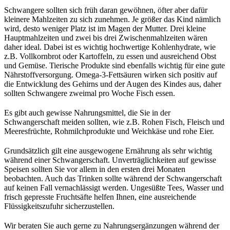
Schwangere sollten sich früh daran gewöhnen, öfter aber dafür
kleinere Mahlzeiten zu sich zunehmen. Je größer das Kind nämlich
wird, desto weniger Platz ist im Magen der Mutter. Drei kleine
Hauptmahlzeiten und zwei bis drei Zwischenmahlzeiten wären
daher ideal. Dabei ist es wichtig hochwertige Kohlenhydrate, wie
z.B. Vollkornbrot oder Kartoffeln, zu essen und ausreichend Obst
und Gemüse. Tierische Produkte sind ebenfalls wichtig für eine gute
Nährstoffversorgung. Omega-3-Fettsäuren wirken sich positiv auf
die Entwicklung des Gehirns und der Augen des Kindes aus, daher
sollten Schwangere zweimal pro Woche Fisch essen.
Es gibt auch gewisse Nahrungsmittel, die Sie in der
Schwangerschaft meiden sollten, wie z.B. Rohen Fisch, Fleisch und
Meeresfrüchte, Rohmilchprodukte und Weichkäse und rohe Eier.
Grundsätzlich gilt eine ausgewogene Ernährung als sehr wichtig
während einer Schwangerschaft. Unverträglichkeiten auf gewisse
Speisen sollten Sie vor allem in den ersten drei Monaten
beobachten. Auch das Trinken sollte während der Schwangerschaft
auf keinen Fall vernachlässigt werden. Ungesüßte Tees, Wasser und
frisch gepresste Fruchtsäfte helfen Ihnen, eine ausreichende
Flüssigkeitszufuhr sicherzustellen.
Wir beraten Sie auch gerne zu Nahrungsergänzungen während der