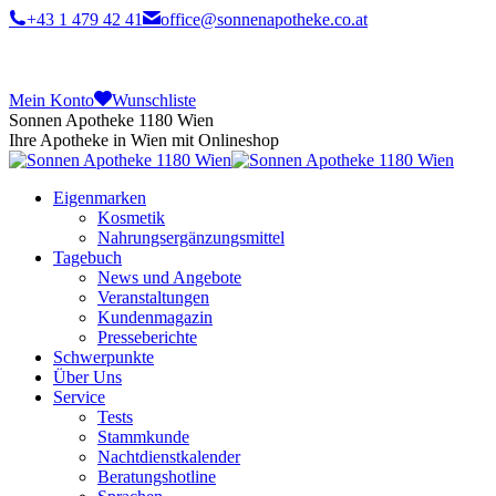
+43 1 479 42 41
office@sonnenapotheke.co.at
Mein Konto
Wunschliste
Sonnen Apotheke 1180 Wien
Ihre Apotheke in Wien mit Onlineshop
Eigenmarken
Kosmetik
Nahrungsergänzungsmittel
Tagebuch
News und Angebote
Veranstaltungen
Kundenmagazin
Presseberichte
Schwerpunkte
Über Uns
Service
Tests
Stammkunde
Nachtdienstkalender
Beratungshotline