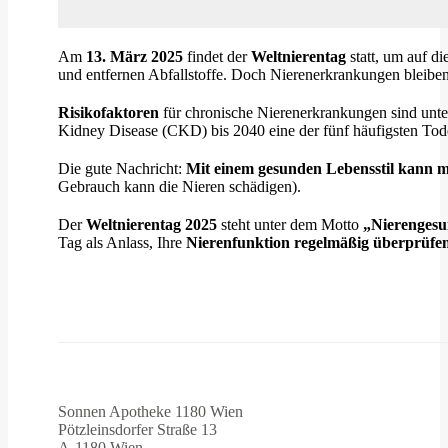
Am
13. März 2025
findet der
Weltnierentag
statt, um auf d
und entfernen Abfallstoffe. Doch Nierenerkrankungen bleibe
Risikofaktoren
für chronische Nierenerkrankungen sind unt
Kidney Disease (CKD) bis 2040 eine der fünf häufigsten Tod
Die gute Nachricht:
Mit einem gesunden Lebensstil kann 
Gebrauch kann die Nieren schädigen).
Der
Weltnierentag 2025
steht unter dem Motto
„Nierengesun
Tag als Anlass, Ihre
Nierenfunktion regelmäßig überprüfen
Sonnen Apotheke 1180 Wien
Pötzleinsdorfer Straße 13
A-1180 Wien