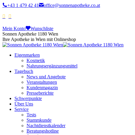
+43 1 479 42 41
office@sonnenapotheke.co.at
Mein Konto
Wunschliste
Sonnen Apotheke 1180 Wien
Ihre Apotheke in Wien mit Onlineshop
Eigenmarken
Kosmetik
Nahrungsergänzungsmittel
Tagebuch
News und Angebote
Veranstaltungen
Kundenmagazin
Presseberichte
Schwerpunkte
Über Uns
Service
Tests
Stammkunde
Nachtdienstkalender
Beratungshotline