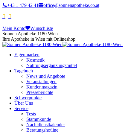
+43 1 479 42 41
office@sonnenapotheke.co.at
Mein Konto
Wunschliste
Sonnen Apotheke 1180 Wien
Ihre Apotheke in Wien mit Onlineshop
Eigenmarken
Kosmetik
Nahrungsergänzungsmittel
Tagebuch
News und Angebote
Veranstaltungen
Kundenmagazin
Presseberichte
Schwerpunkte
Über Uns
Service
Tests
Stammkunde
Nachtdienstkalender
Beratungshotline