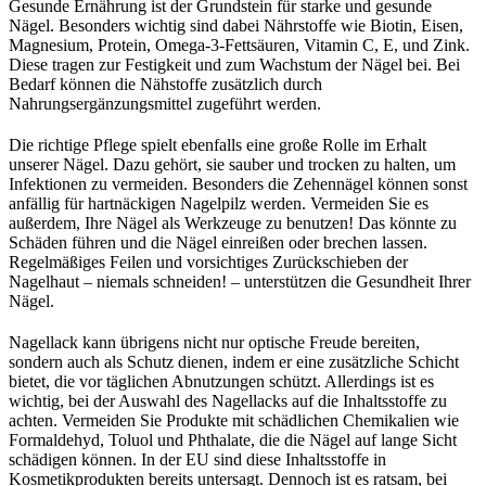
Gesunde Ernährung ist der Grundstein für starke und gesunde
Nägel. Besonders wichtig sind dabei Nährstoffe wie Biotin, Eisen,
Magnesium, Protein, Omega-3-Fettsäuren, Vitamin C, E, und Zink.
Diese tragen zur Festigkeit und zum Wachstum der Nägel bei. Bei
Bedarf können die Nähstoffe zusätzlich durch
Nahrungsergänzungsmittel zugeführt werden.
Die richtige Pflege spielt ebenfalls eine große Rolle im Erhalt
unserer Nägel. Dazu gehört, sie sauber und trocken zu halten, um
Infektionen zu vermeiden. Besonders die Zehennägel können sonst
anfällig für hartnäckigen Nagelpilz werden. Vermeiden Sie es
außerdem, Ihre Nägel als Werkzeuge zu benutzen! Das könnte zu
Schäden führen und die Nägel einreißen oder brechen lassen.
Regelmäßiges Feilen und vorsichtiges Zurückschieben der
Nagelhaut – niemals schneiden! – unterstützen die Gesundheit Ihrer
Nägel.
Nagellack kann übrigens nicht nur optische Freude bereiten,
sondern auch als Schutz dienen, indem er eine zusätzliche Schicht
bietet, die vor täglichen Abnutzungen schützt. Allerdings ist es
wichtig, bei der Auswahl des Nagellacks auf die Inhaltsstoffe zu
achten. Vermeiden Sie Produkte mit schädlichen Chemikalien wie
Formaldehyd, Toluol und Phthalate, die die Nägel auf lange Sicht
schädigen können. In der EU sind diese Inhaltsstoffe in
Kosmetikprodukten bereits untersagt. Dennoch ist es ratsam, bei