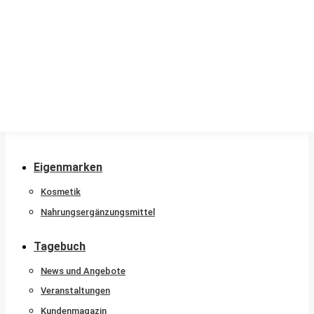
Stammkunde
Nachtdienstkalender
Beratungshotline
Sprachen
Newsletter
Kontakt
Eigenmarken
Kosmetik
Nahrungsergänzungsmittel
Tagebuch
News und Angebote
Veranstaltungen
Kundenmagazin