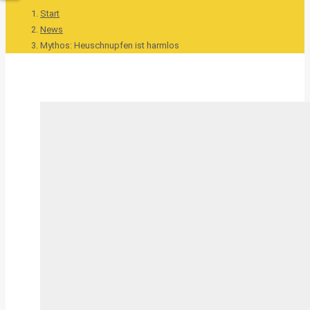
Start
News
Mythos: Heuschnupfen ist harmlos