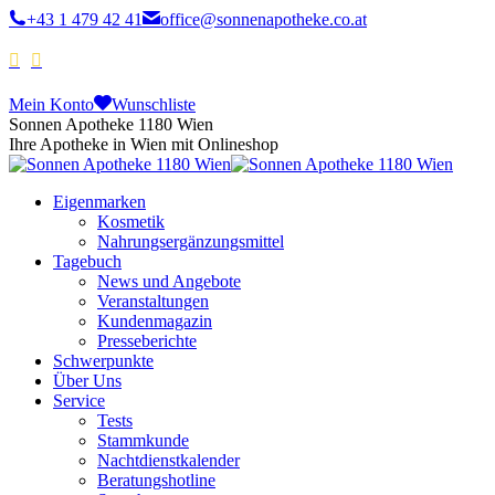
+43 1 479 42 41
office@sonnenapotheke.co.at
Mein Konto
Wunschliste
Sonnen Apotheke 1180 Wien
Ihre Apotheke in Wien mit Onlineshop
Eigenmarken
Kosmetik
Nahrungsergänzungsmittel
Tagebuch
News und Angebote
Veranstaltungen
Kundenmagazin
Presseberichte
Schwerpunkte
Über Uns
Service
Tests
Stammkunde
Nachtdienstkalender
Beratungshotline