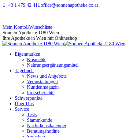
+43 1 479 42 41
office@sonnenapotheke.co.at
Mein Konto
Wunschliste
Sonnen Apotheke 1180 Wien
Ihre Apotheke in Wien mit Onlineshop
Eigenmarken
Kosmetik
Nahrungsergänzungsmittel
Tagebuch
News und Angebote
Veranstaltungen
Kundenmagazin
Presseberichte
Schwerpunkte
Über Uns
Service
Tests
Stammkunde
Nachtdienstkalender
Beratungshotline
Sprachen