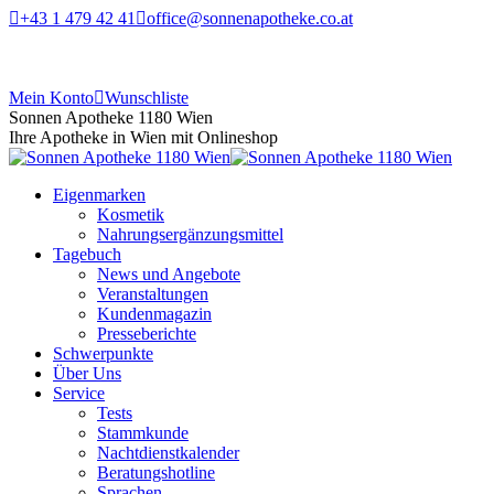
+43 1 479 42 41
office@sonnenapotheke.co.at
Mein Konto
Wunschliste
Sonnen Apotheke 1180 Wien
Ihre Apotheke in Wien mit Onlineshop
Eigenmarken
Kosmetik
Nahrungsergänzungsmittel
Tagebuch
News und Angebote
Veranstaltungen
Kundenmagazin
Presseberichte
Schwerpunkte
Über Uns
Service
Tests
Stammkunde
Nachtdienstkalender
Beratungshotline
Sprachen