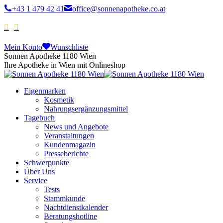
+43 1 479 42 41
office@sonnenapotheke.co.at
Mein Konto
Wunschliste
Sonnen Apotheke 1180 Wien
Ihre Apotheke in Wien mit Onlineshop
Eigenmarken
Kosmetik
Nahrungsergänzungsmittel
Tagebuch
News und Angebote
Veranstaltungen
Kundenmagazin
Presseberichte
Schwerpunkte
Über Uns
Service
Tests
Stammkunde
Nachtdienstkalender
Beratungshotline