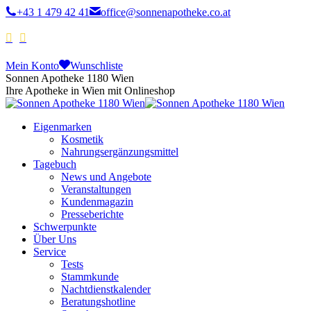
+43 1 479 42 41
office@sonnenapotheke.co.at
Mein Konto
Wunschliste
Sonnen Apotheke 1180 Wien
Ihre Apotheke in Wien mit Onlineshop
Eigenmarken
Kosmetik
Nahrungsergänzungsmittel
Tagebuch
News und Angebote
Veranstaltungen
Kundenmagazin
Presseberichte
Schwerpunkte
Über Uns
Service
Tests
Stammkunde
Nachtdienstkalender
Beratungshotline