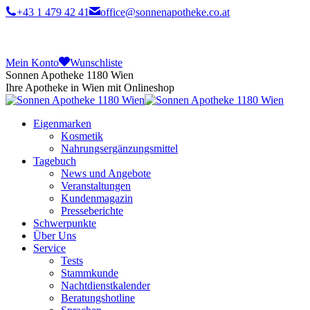
+43 1 479 42 41
office@sonnenapotheke.co.at
Mein Konto
Wunschliste
Sonnen Apotheke 1180 Wien
Ihre Apotheke in Wien mit Onlineshop
Eigenmarken
Kosmetik
Nahrungsergänzungsmittel
Tagebuch
News und Angebote
Veranstaltungen
Kundenmagazin
Presseberichte
Schwerpunkte
Über Uns
Service
Tests
Stammkunde
Nachtdienstkalender
Beratungshotline