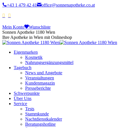
+43 1 479 42 41
office@sonnenapotheke.co.at
Mein Konto
Wunschliste
Sonnen Apotheke 1180 Wien
Ihre Apotheke in Wien mit Onlineshop
Eigenmarken
Kosmetik
Nahrungsergänzungsmittel
Tagebuch
News und Angebote
Veranstaltungen
Kundenmagazin
Presseberichte
Schwerpunkte
Über Uns
Service
Tests
Stammkunde
Nachtdienstkalender
Beratungshotline