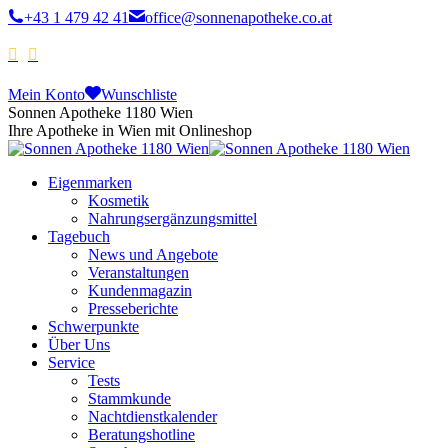
+43 1 479 42 41
office@sonnenapotheke.co.at
Mein Konto
Wunschliste
Sonnen Apotheke 1180 Wien
Ihre Apotheke in Wien mit Onlineshop
Eigenmarken
Kosmetik
Nahrungsergänzungsmittel
Tagebuch
News und Angebote
Veranstaltungen
Kundenmagazin
Presseberichte
Schwerpunkte
Über Uns
Service
Tests
Stammkunde
Nachtdienstkalender
Beratungshotline