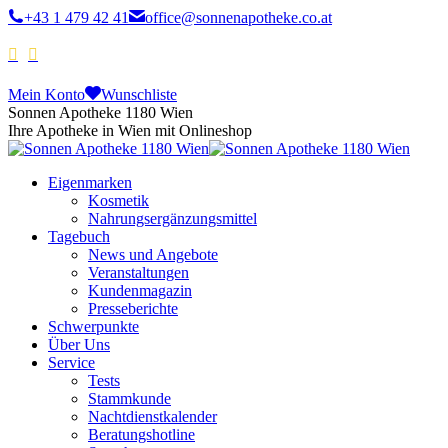
+43 1 479 42 41
office@sonnenapotheke.co.at
Mein Konto
Wunschliste
Sonnen Apotheke 1180 Wien
Ihre Apotheke in Wien mit Onlineshop
Eigenmarken
Kosmetik
Nahrungsergänzungsmittel
Tagebuch
News und Angebote
Veranstaltungen
Kundenmagazin
Presseberichte
Schwerpunkte
Über Uns
Service
Tests
Stammkunde
Nachtdienstkalender
Beratungshotline