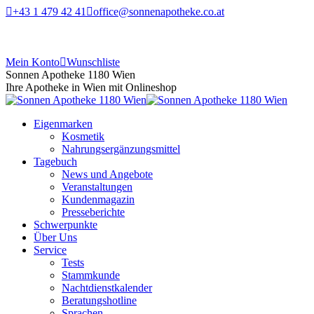
+43 1 479 42 41
office@sonnenapotheke.co.at
Mein Konto
Wunschliste
Sonnen Apotheke 1180 Wien
Ihre Apotheke in Wien mit Onlineshop
Eigenmarken
Kosmetik
Nahrungsergänzungsmittel
Tagebuch
News und Angebote
Veranstaltungen
Kundenmagazin
Presseberichte
Schwerpunkte
Über Uns
Service
Tests
Stammkunde
Nachtdienstkalender
Beratungshotline
Sprachen