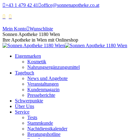
+43 1 479 42 41
office@sonnenapotheke.co.at
Mein Konto
Wunschliste
Sonnen Apotheke 1180 Wien
Ihre Apotheke in Wien mit Onlineshop
Eigenmarken
Kosmetik
Nahrungsergänzungsmittel
Tagebuch
News und Angebote
Veranstaltungen
Kundenmagazin
Presseberichte
Schwerpunkte
Über Uns
Service
Tests
Stammkunde
Nachtdienstkalender
Beratungshotline