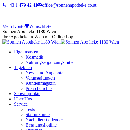
+43 1 479 42 41
office@sonnenapotheke.co.at
Mein Konto
Wunschliste
Sonnen Apotheke 1180 Wien
Ihre Apotheke in Wien mit Onlineshop
Eigenmarken
Kosmetik
Nahrungsergänzungsmittel
Tagebuch
News und Angebote
Veranstaltungen
Kundenmagazin
Presseberichte
Schwerpunkte
Über Uns
Service
Tests
Stammkunde
Nachtdienstkalender
Beratungshotline