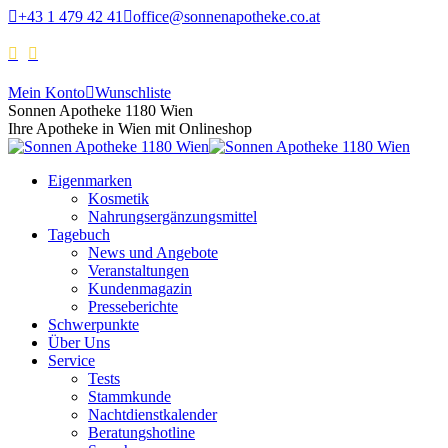
+43 1 479 42 41
office@sonnenapotheke.co.at
Mein Konto
Wunschliste
Sonnen Apotheke 1180 Wien
Ihre Apotheke in Wien mit Onlineshop
Eigenmarken
Kosmetik
Nahrungsergänzungsmittel
Tagebuch
News und Angebote
Veranstaltungen
Kundenmagazin
Presseberichte
Schwerpunkte
Über Uns
Service
Tests
Stammkunde
Nachtdienstkalender
Beratungshotline