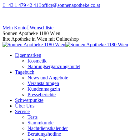
+43 1 479 42 41
office@sonnenapotheke.co.at
Mein Konto
Wunschliste
Sonnen Apotheke 1180 Wien
Ihre Apotheke in Wien mit Onlineshop
Eigenmarken
Kosmetik
Nahrungsergänzungsmittel
Tagebuch
News und Angebote
Veranstaltungen
Kundenmagazin
Presseberichte
Schwerpunkte
Über Uns
Service
Tests
Stammkunde
Nachtdienstkalender
Beratungshotline
Sprachen