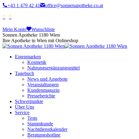
+43 1 479 42 41
office@sonnenapotheke.co.at
Mein Konto
Wunschliste
Sonnen Apotheke 1180 Wien
Ihre Apotheke in Wien mit Onlineshop
Eigenmarken
Kosmetik
Nahrungsergänzungsmittel
Tagebuch
News und Angebote
Veranstaltungen
Kundenmagazin
Presseberichte
Schwerpunkte
Über Uns
Service
Tests
Stammkunde
Nachtdienstkalender
Beratungshotline