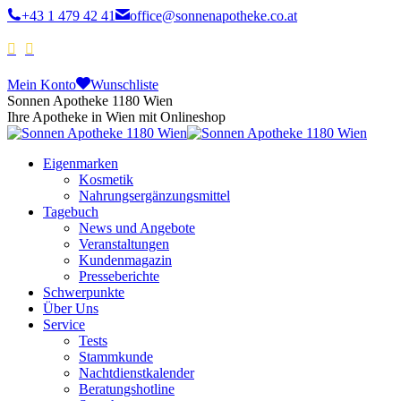
+43 1 479 42 41
office@sonnenapotheke.co.at
Mein Konto
Wunschliste
Sonnen Apotheke 1180 Wien
Ihre Apotheke in Wien mit Onlineshop
Eigenmarken
Kosmetik
Nahrungsergänzungsmittel
Tagebuch
News und Angebote
Veranstaltungen
Kundenmagazin
Presseberichte
Schwerpunkte
Über Uns
Service
Tests
Stammkunde
Nachtdienstkalender
Beratungshotline