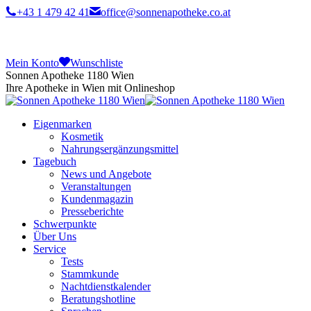
+43 1 479 42 41
office@sonnenapotheke.co.at
Mein Konto
Wunschliste
Sonnen Apotheke 1180 Wien
Ihre Apotheke in Wien mit Onlineshop
Eigenmarken
Kosmetik
Nahrungsergänzungsmittel
Tagebuch
News und Angebote
Veranstaltungen
Kundenmagazin
Presseberichte
Schwerpunkte
Über Uns
Service
Tests
Stammkunde
Nachtdienstkalender
Beratungshotline