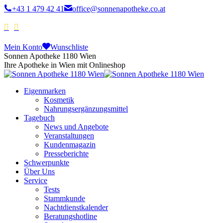
+43 1 479 42 41
office@sonnenapotheke.co.at
Mein Konto
Wunschliste
Sonnen Apotheke 1180 Wien
Ihre Apotheke in Wien mit Onlineshop
Eigenmarken
Kosmetik
Nahrungsergänzungsmittel
Tagebuch
News und Angebote
Veranstaltungen
Kundenmagazin
Presseberichte
Schwerpunkte
Über Uns
Service
Tests
Stammkunde
Nachtdienstkalender
Beratungshotline