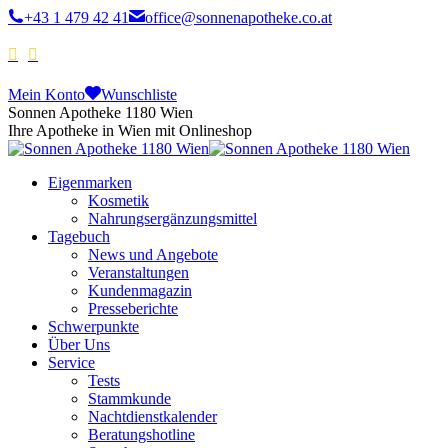
+43 1 479 42 41
office@sonnenapotheke.co.at
Mein Konto
Wunschliste
Sonnen Apotheke 1180 Wien
Ihre Apotheke in Wien mit Onlineshop
Eigenmarken
Kosmetik
Nahrungsergänzungsmittel
Tagebuch
News und Angebote
Veranstaltungen
Kundenmagazin
Presseberichte
Schwerpunkte
Über Uns
Service
Tests
Stammkunde
Nachtdienstkalender
Beratungshotline