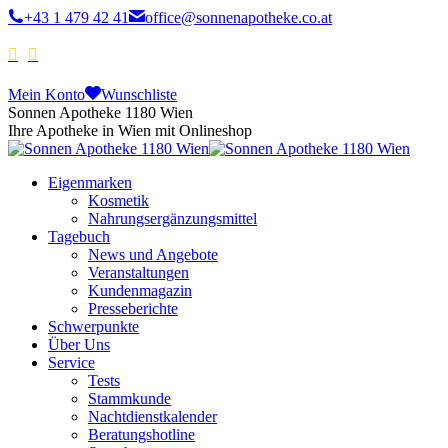
+43 1 479 42 41
office@sonnenapotheke.co.at
Mein Konto
Wunschliste
Sonnen Apotheke 1180 Wien
Ihre Apotheke in Wien mit Onlineshop
Eigenmarken
Kosmetik
Nahrungsergänzungsmittel
Tagebuch
News und Angebote
Veranstaltungen
Kundenmagazin
Presseberichte
Schwerpunkte
Über Uns
Service
Tests
Stammkunde
Nachtdienstkalender
Beratungshotline