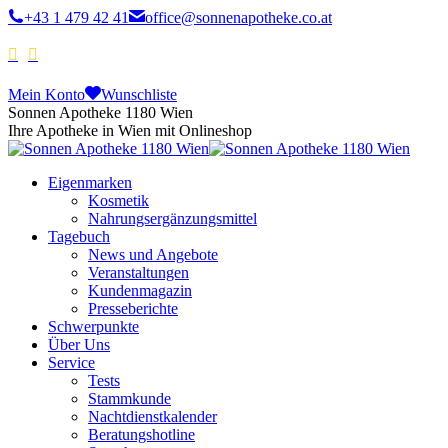
+43 1 479 42 41
office@sonnenapotheke.co.at
Mein Konto
Wunschliste
Sonnen Apotheke 1180 Wien
Ihre Apotheke in Wien mit Onlineshop
Eigenmarken
Kosmetik
Nahrungsergänzungsmittel
Tagebuch
News und Angebote
Veranstaltungen
Kundenmagazin
Presseberichte
Schwerpunkte
Über Uns
Service
Tests
Stammkunde
Nachtdienstkalender
Beratungshotline