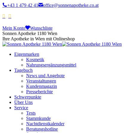
+43 1 479 42 41
office@sonnenapotheke.co.at
Mein Konto
Wunschliste
Sonnen Apotheke 1180 Wien
Ihre Apotheke in Wien mit Onlineshop
Eigenmarken
Kosmetik
Nahrungsergänzungsmittel
Tagebuch
News und Angebote
Veranstaltungen
Kundenmagazin
Presseberichte
Schwerpunkte
Über Uns
Service
Tests
Stammkunde
Nachtdienstkalender
Beratungshotline