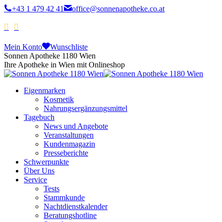
+43 1 479 42 41
office@sonnenapotheke.co.at
Mein Konto
Wunschliste
Sonnen Apotheke 1180 Wien
Ihre Apotheke in Wien mit Onlineshop
Eigenmarken
Kosmetik
Nahrungsergänzungsmittel
Tagebuch
News und Angebote
Veranstaltungen
Kundenmagazin
Presseberichte
Schwerpunkte
Über Uns
Service
Tests
Stammkunde
Nachtdienstkalender
Beratungshotline