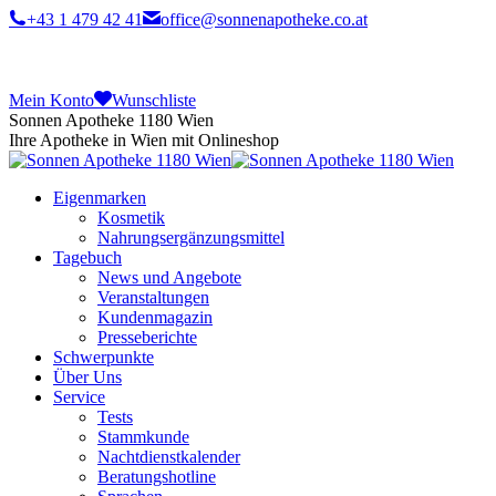
+43 1 479 42 41
office@sonnenapotheke.co.at
Mein Konto
Wunschliste
Sonnen Apotheke 1180 Wien
Ihre Apotheke in Wien mit Onlineshop
Eigenmarken
Kosmetik
Nahrungsergänzungsmittel
Tagebuch
News und Angebote
Veranstaltungen
Kundenmagazin
Presseberichte
Schwerpunkte
Über Uns
Service
Tests
Stammkunde
Nachtdienstkalender
Beratungshotline