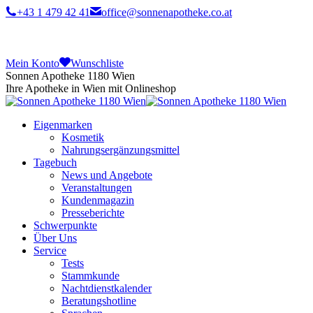
+43 1 479 42 41
office@sonnenapotheke.co.at
Mein Konto
Wunschliste
Sonnen Apotheke 1180 Wien
Ihre Apotheke in Wien mit Onlineshop
Eigenmarken
Kosmetik
Nahrungsergänzungsmittel
Tagebuch
News und Angebote
Veranstaltungen
Kundenmagazin
Presseberichte
Schwerpunkte
Über Uns
Service
Tests
Stammkunde
Nachtdienstkalender
Beratungshotline