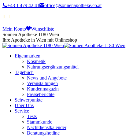
+43 1 479 42 41
office@sonnenapotheke.co.at
Mein Konto
Wunschliste
Sonnen Apotheke 1180 Wien
Ihre Apotheke in Wien mit Onlineshop
Eigenmarken
Kosmetik
Nahrungsergänzungsmittel
Tagebuch
News und Angebote
Veranstaltungen
Kundenmagazin
Presseberichte
Schwerpunkte
Über Uns
Service
Tests
Stammkunde
Nachtdienstkalender
Beratungshotline