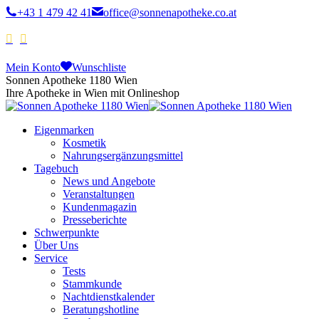
+43 1 479 42 41
office@sonnenapotheke.co.at
Mein Konto
Wunschliste
Sonnen Apotheke 1180 Wien
Ihre Apotheke in Wien mit Onlineshop
Eigenmarken
Kosmetik
Nahrungsergänzungsmittel
Tagebuch
News und Angebote
Veranstaltungen
Kundenmagazin
Presseberichte
Schwerpunkte
Über Uns
Service
Tests
Stammkunde
Nachtdienstkalender
Beratungshotline