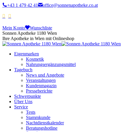
+43 1 479 42 41
office@sonnenapotheke.co.at
Mein Konto
Wunschliste
Sonnen Apotheke 1180 Wien
Ihre Apotheke in Wien mit Onlineshop
Eigenmarken
Kosmetik
Nahrungsergänzungsmittel
Tagebuch
News und Angebote
Veranstaltungen
Kundenmagazin
Presseberichte
Schwerpunkte
Über Uns
Service
Tests
Stammkunde
Nachtdienstkalender
Beratungshotline