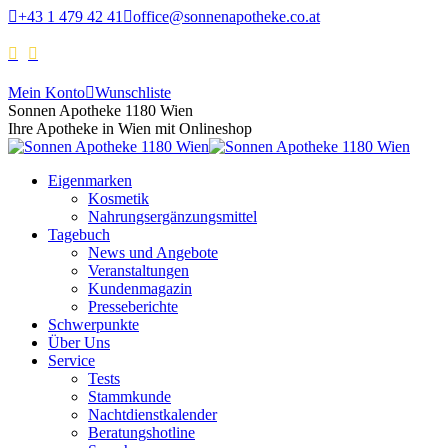
+43 1 479 42 41
office@sonnenapotheke.co.at
Mein Konto
Wunschliste
Sonnen Apotheke 1180 Wien
Ihre Apotheke in Wien mit Onlineshop
Eigenmarken
Kosmetik
Nahrungsergänzungsmittel
Tagebuch
News und Angebote
Veranstaltungen
Kundenmagazin
Presseberichte
Schwerpunkte
Über Uns
Service
Tests
Stammkunde
Nachtdienstkalender
Beratungshotline