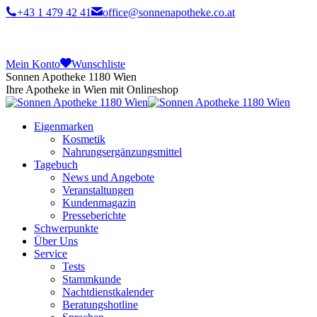
+43 1 479 42 41
office@sonnenapotheke.co.at
Mein Konto
Wunschliste
Sonnen Apotheke 1180 Wien
Ihre Apotheke in Wien mit Onlineshop
Eigenmarken
Kosmetik
Nahrungsergänzungsmittel
Tagebuch
News und Angebote
Veranstaltungen
Kundenmagazin
Presseberichte
Schwerpunkte
Über Uns
Service
Tests
Stammkunde
Nachtdienstkalender
Beratungshotline