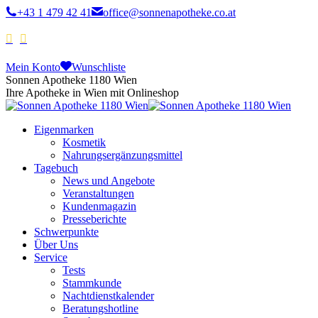
+43 1 479 42 41
office@sonnenapotheke.co.at
Mein Konto
Wunschliste
Sonnen Apotheke 1180 Wien
Ihre Apotheke in Wien mit Onlineshop
Eigenmarken
Kosmetik
Nahrungsergänzungsmittel
Tagebuch
News und Angebote
Veranstaltungen
Kundenmagazin
Presseberichte
Schwerpunkte
Über Uns
Service
Tests
Stammkunde
Nachtdienstkalender
Beratungshotline