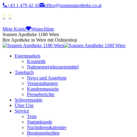
+43 1 479 42 41
office@sonnenapotheke.co.at
Mein Konto
Wunschliste
Sonnen Apotheke 1180 Wien
Ihre Apotheke in Wien mit Onlineshop
Eigenmarken
Kosmetik
Nahrungsergänzungsmittel
Tagebuch
News und Angebote
Veranstaltungen
Kundenmagazin
Presseberichte
Schwerpunkte
Über Uns
Service
Tests
Stammkunde
Nachtdienstkalender
Beratungshotline