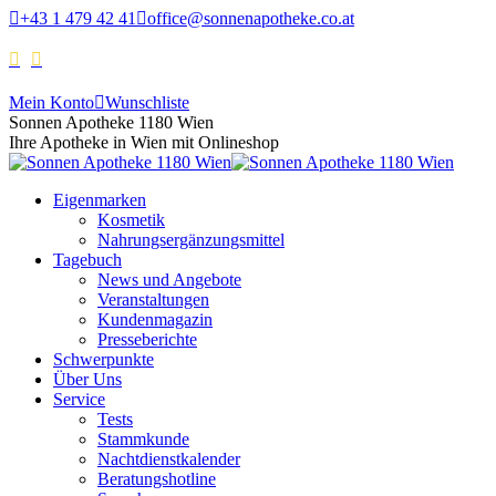
+43 1 479 42 41
office@sonnenapotheke.co.at
Mein Konto
Wunschliste
Sonnen Apotheke 1180 Wien
Ihre Apotheke in Wien mit Onlineshop
Eigenmarken
Kosmetik
Nahrungsergänzungsmittel
Tagebuch
News und Angebote
Veranstaltungen
Kundenmagazin
Presseberichte
Schwerpunkte
Über Uns
Service
Tests
Stammkunde
Nachtdienstkalender
Beratungshotline