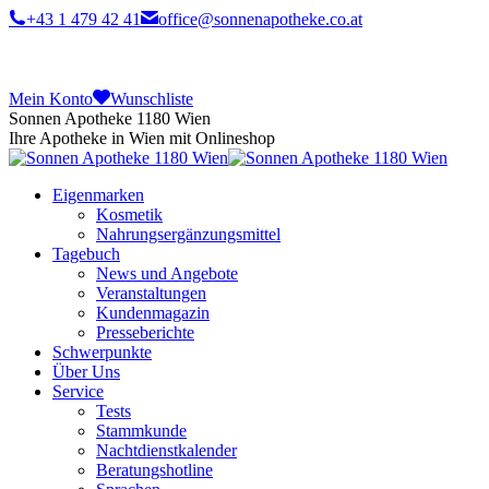
+43 1 479 42 41
office@sonnenapotheke.co.at
Mein Konto
Wunschliste
Sonnen Apotheke 1180 Wien
Ihre Apotheke in Wien mit Onlineshop
Eigenmarken
Kosmetik
Nahrungsergänzungsmittel
Tagebuch
News und Angebote
Veranstaltungen
Kundenmagazin
Presseberichte
Schwerpunkte
Über Uns
Service
Tests
Stammkunde
Nachtdienstkalender
Beratungshotline