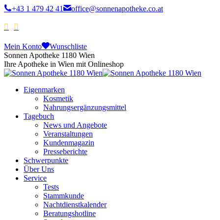
+43 1 479 42 41
office@sonnenapotheke.co.at
Mein Konto
Wunschliste
Sonnen Apotheke 1180 Wien
Ihre Apotheke in Wien mit Onlineshop
Eigenmarken
Kosmetik
Nahrungsergänzungsmittel
Tagebuch
News und Angebote
Veranstaltungen
Kundenmagazin
Presseberichte
Schwerpunkte
Über Uns
Service
Tests
Stammkunde
Nachtdienstkalender
Beratungshotline