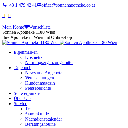
+43 1 479 42 41
office@sonnenapotheke.co.at
Mein Konto
Wunschliste
Sonnen Apotheke 1180 Wien
Ihre Apotheke in Wien mit Onlineshop
Eigenmarken
Kosmetik
Nahrungsergänzungsmittel
Tagebuch
News und Angebote
Veranstaltungen
Kundenmagazin
Presseberichte
Schwerpunkte
Über Uns
Service
Tests
Stammkunde
Nachtdienstkalender
Beratungshotline