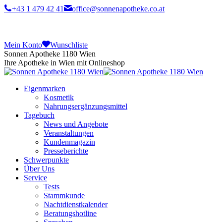
+43 1 479 42 41
office@sonnenapotheke.co.at
Mein Konto
Wunschliste
Sonnen Apotheke 1180 Wien
Ihre Apotheke in Wien mit Onlineshop
Eigenmarken
Kosmetik
Nahrungsergänzungsmittel
Tagebuch
News und Angebote
Veranstaltungen
Kundenmagazin
Presseberichte
Schwerpunkte
Über Uns
Service
Tests
Stammkunde
Nachtdienstkalender
Beratungshotline