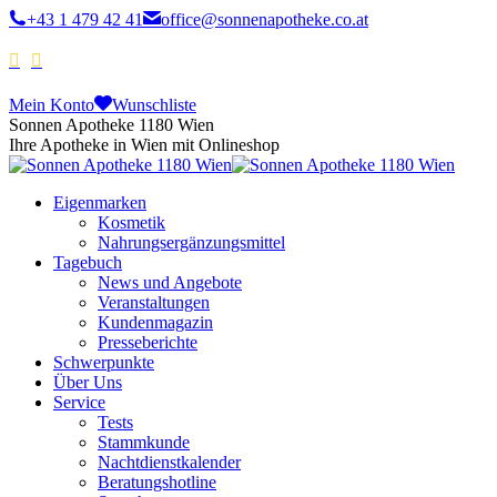
+43 1 479 42 41
office@sonnenapotheke.co.at
Mein Konto
Wunschliste
Sonnen Apotheke 1180 Wien
Ihre Apotheke in Wien mit Onlineshop
Eigenmarken
Kosmetik
Nahrungsergänzungsmittel
Tagebuch
News und Angebote
Veranstaltungen
Kundenmagazin
Presseberichte
Schwerpunkte
Über Uns
Service
Tests
Stammkunde
Nachtdienstkalender
Beratungshotline