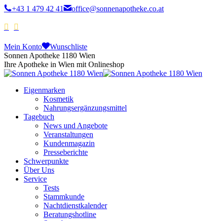
+43 1 479 42 41
office@sonnenapotheke.co.at
Mein Konto
Wunschliste
Sonnen Apotheke 1180 Wien
Ihre Apotheke in Wien mit Onlineshop
Eigenmarken
Kosmetik
Nahrungsergänzungsmittel
Tagebuch
News und Angebote
Veranstaltungen
Kundenmagazin
Presseberichte
Schwerpunkte
Über Uns
Service
Tests
Stammkunde
Nachtdienstkalender
Beratungshotline