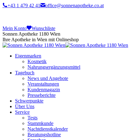
+43 1 479 42 41
office@sonnenapotheke.co.at
Mein Konto
Wunschliste
Sonnen Apotheke 1180 Wien
Ihre Apotheke in Wien mit Onlineshop
Eigenmarken
Kosmetik
Nahrungsergänzungsmittel
Tagebuch
News und Angebote
Veranstaltungen
Kundenmagazin
Presseberichte
Schwerpunkte
Über Uns
Service
Tests
Stammkunde
Nachtdienstkalender
Beratungshotline