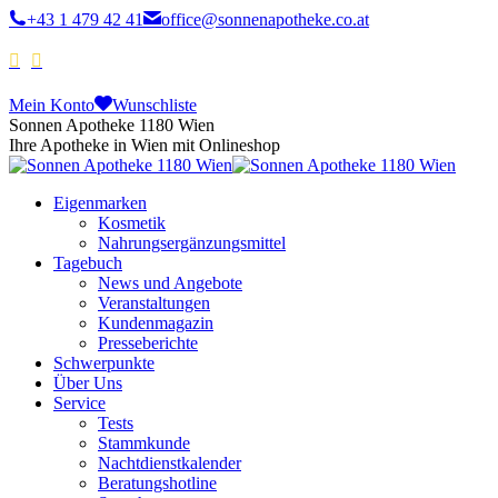
+43 1 479 42 41
office@sonnenapotheke.co.at
Mein Konto
Wunschliste
Sonnen Apotheke 1180 Wien
Ihre Apotheke in Wien mit Onlineshop
Eigenmarken
Kosmetik
Nahrungsergänzungsmittel
Tagebuch
News und Angebote
Veranstaltungen
Kundenmagazin
Presseberichte
Schwerpunkte
Über Uns
Service
Tests
Stammkunde
Nachtdienstkalender
Beratungshotline